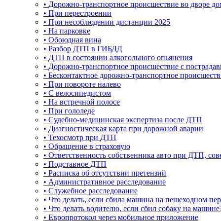
• Дорожно-транспортное происшествие во дворе до
• При перестроении
• При несоблюдении дистанции 2025
• На парковке
• Обоюдная вина
• Разбор ДТП в ГИБДД
• ДТП в состоянии алкогольного опьянения
• Дорожно-транспортное происшествие с пострада
• Бесконтактное дорожно-транспортное происшеств
• При повороте налево
• С велосипедистом
• На встречной полосе
• При гололеде
• Судебно-медицинская экспертиза после ДТП
• Диагностическая карта при дорожной аварии
• Техосмотр при ДТП
• Обращение в страховую
• Ответственность собственника авто при ДТП, с
• Подставное ДТП
• Расписка об отсутствии претензий
• Административное расследование
• Служебное расследование
• Что делать, если сбила машина на пешеходном пер
• Что делать водителю, если сбил собаку на машине
• Европротокол через мобильное приложение