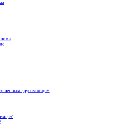
ма
вшими
ие
овершенным другим лицом
еходе?
?