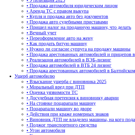
• Утилизация 2025
• Продажа автомобиля юридическим лицом
• Аренда ТС с правом выкупа
• Купля и продажа авто без документов
• Продажа авто судебными приставами
• Пришел налог на проданную машину, что делать
• Вечный учет
• Переоформление авто на жену
• Как продать битую машину
• Нужно ли согласие супруга на продажу машины
• Продажа арестованных автомобилей и прицепов 
• Реализация автомобилей в ВЭБ-лизинг
• Продажа автомобилей в ВТБ 24 лизинг
• Продажа арестованных автомобилей в Балтийском
Ущерб автомобилю
• Взыскание ущерба с виновника 2025
• Моральный вред при ДТП
• Оценка уязвимости ТС
• Досудебная претензия к виновнику аварии
• На стоянке поцарапали машину
• Поцарапали машину во дворе
• Действия при краже номерных знаков
• Виновник ДТП не владелец машины, на кого подав
• Поджог транспортного средства
• Угон автомобиля