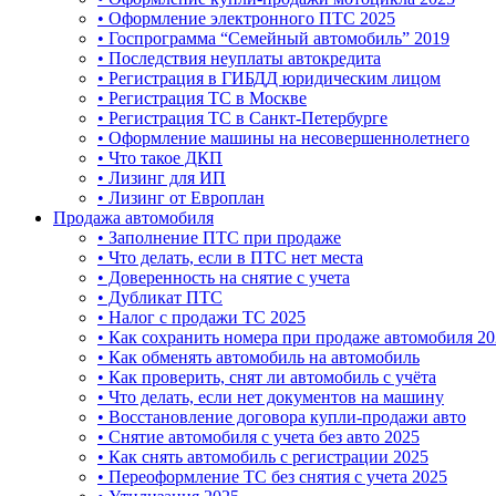
• Оформление электронного ПТС 2025
• Госпрограмма “Семейный автомобиль” 2019
• Последствия неуплаты автокредита
• Регистрация в ГИБДД юридическим лицом
• Регистрация ТС в Москве
• Регистрация ТС в Санкт-Петербурге
• Оформление машины на несовершеннолетнего
• Что такое ДКП
• Лизинг для ИП
• Лизинг от Европлан
Продажа автомобиля
• Заполнение ПТС при продаже
• Что делать, если в ПТС нет места
• Доверенность на снятие с учета
• Дубликат ПТС
• Налог с продажи ТС 2025
• Как сохранить номера при продаже автомобиля 20
• Как обменять автомобиль на автомобиль
• Как проверить, снят ли автомобиль с учёта
• Что делать, если нет документов на машину
• Восстановление договора купли-продажи авто
• Снятие автомобиля с учета без авто 2025
• Как снять автомобиль с регистрации 2025
• Переоформление ТС без снятия с учета 2025