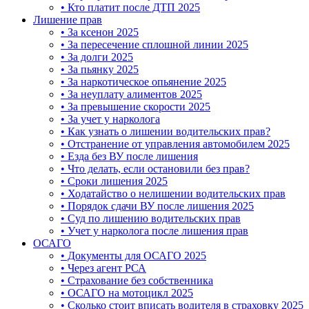
• Кто платит после ДТП 2025
Лишение прав
• За ксенон 2025
• За пересечение сплошной линии 2025
• За долги 2025
• За пьянку 2025
• За наркотическое опьянение 2025
• За неуплату алиментов 2025
• За превышение скорости 2025
• За учет у нарколога
• Как узнать о лишении водительских прав?
• Отстранение от управления автомобилем 2025
• Езда без ВУ после лишения
• Что делать, если остановили без прав?
• Сроки лишения 2025
• Ходатайство о нелишении водительских прав
• Порядок сдачи ВУ после лишения 2025
• Суд по лишению водительских прав
• Учет у нарколога после лишения прав
ОСАГО
• Документы для ОСАГО 2025
• Через агент РСА
• Страхование без собственника
• ОСАГО на мотоцикл 2025
• Сколько стоит вписать водителя в страховку 2025