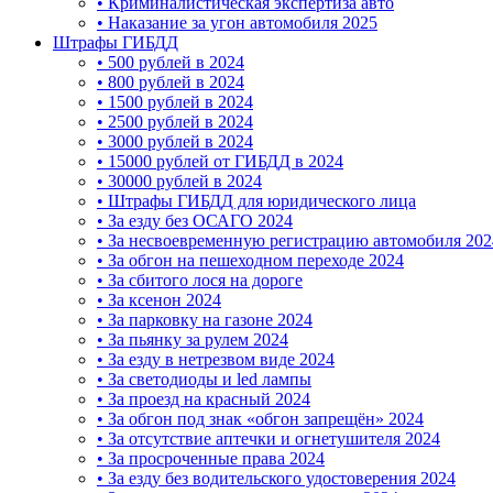
• Криминалистическая экспертиза авто
• Наказание за угон автомобиля 2025
Штрафы ГИБДД
• 500 рублей в 2024
• 800 рублей в 2024
• 1500 рублей в 2024
• 2500 рублей в 2024
• 3000 рублей в 2024
• 15000 рублей от ГИБДД в 2024
• 30000 рублей в 2024
• Штрафы ГИБДД для юридического лица
• За езду без ОСАГО 2024
• За несвоевременную регистрацию автомобиля 202
• За обгон на пешеходном переходе 2024
• За сбитого лося на дороге
• За ксенон 2024
• За парковку на газоне 2024
• За пьянку за рулем 2024
• За езду в нетрезвом виде 2024
• За светодиоды и led лампы
• За проезд на красный 2024
• За обгон под знак «обгон запрещён» 2024
• За отсутствие аптечки и огнетушителя 2024
• За просроченные права 2024
• За езду без водительского удостоверения 2024