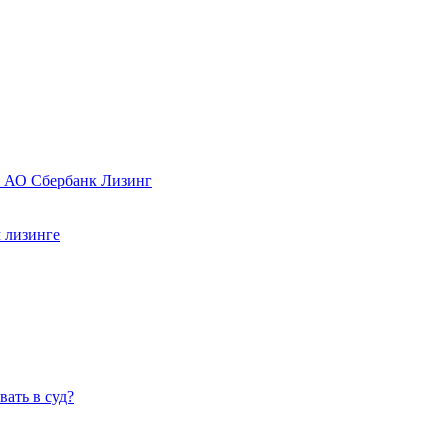
в АО Сбербанк Лизинг
 лизинге
ать в суд?