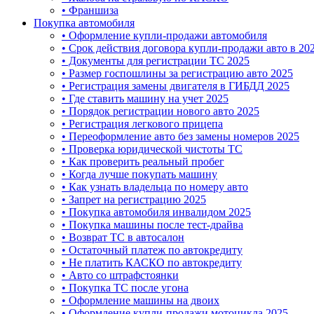
• Франшиза
Покупка автомобиля
• Оформление купли-продажи автомобиля
• Срок действия договора купли-продажи авто в 20
• Документы для регистрации ТС 2025
• Размер госпошлины за регистрацию авто 2025
• Регистрация замены двигателя в ГИБДД 2025
• Где ставить машину на учет 2025
• Порядок регистрации нового авто 2025
• Регистрация легкового прицепа
• Переоформление авто без замены номеров 2025
• Проверка юридической чистоты ТС
• Как проверить реальный пробег
• Когда лучше покупать машину
• Как узнать владельца по номеру авто
• Запрет на регистрацию 2025
• Покупка автомобиля инвалидом 2025
• Покупка машины после тест-драйва
• Возврат ТС в автосалон
• Остаточный платеж по автокредиту
• Не платить КАСКО по автокредиту
• Авто со штрафстоянки
• Покупка ТС после угона
• Оформление машины на двоих
• Оформление купли-продажи мотоцикла 2025