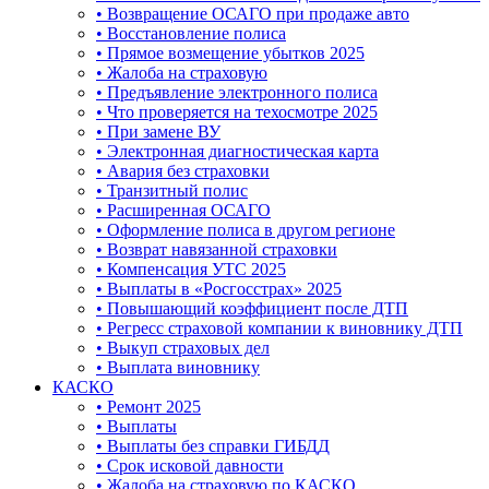
• Возвращение ОСАГО при продаже авто
• Восстановление полиса
• Прямое возмещение убытков 2025
• Жалоба на страховую
• Предъявление электронного полиса
• Что проверяется на техосмотре 2025
• При замене ВУ
• Электронная диагностическая карта
• Авария без страховки
• Транзитный полис
• Расширенная ОСАГО
• Оформление полиса в другом регионе
• Возврат навязанной страховки
• Компенсация УТС 2025
• Выплаты в «Росгосстрах» 2025
• Повышающий коэффициент после ДТП
• Регресс страховой компании к виновнику ДТП
• Выкуп страховых дел
• Выплата виновнику
КАСКО
• Ремонт 2025
• Выплаты
• Выплаты без справки ГИБДД
• Срок исковой давности
• Жалоба на страховую по КАСКО