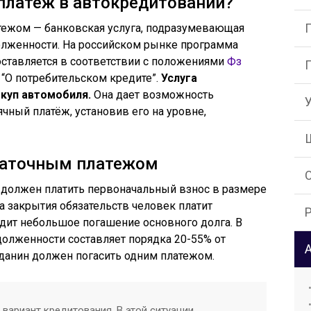
платеж в автокредитовании?
тежом — банковская услуга, подразумевающая
олженности. На российском рынке программа
оставляется в соответствии с положениями
Фз
 “О потребительском кредите”.
Услуга
куп автомобиля.
Она дает возможность
чный платёж, установив его на уровне,
статочным платежом
 должен платить первоначальный взнос в размере
а закрытия обязательств человек платит
дит небольшое погашение основного долга. В
адолженности составляет порядка 20-55% от
данин должен погасить одним платежом.
вариант кредитования. В этой ситуации