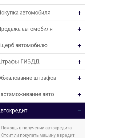
Покупка автомобиля
Продажа автомобиля
Ущерб автомобилю
Штрафы ГИБДД
Обжалование штрафов
Растаможивание авто
Автокредит
• Помощь в получении автокредита
• Стоит ли покупать машину в кредит