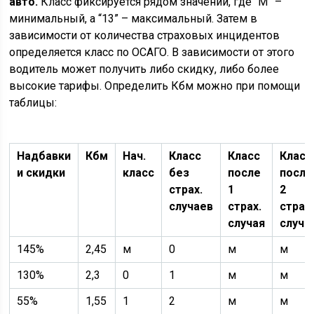
авто.
Класс фиксируется рядом значений, где “М” –
минимальный, а “13” – максимальный. Затем в
зависимости от количества страховых инцидентов
определяется класс по ОСАГО. В зависимости от этого
водитель может получить либо скидку, либо более
высокие тарифы. Определить Кбм можно при помощи
таблицы:
Надбавки
Кбм
Нач.
Класс
Класс
Класс
и скидки
класс
без
после
после
страх.
1
2
случаев
страх.
страх.
случая
случа
145%
2,45
м
0
м
м
130%
2,3
0
1
м
м
55%
1,55
1
2
м
м