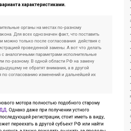
арианта характеристиками.
нительные органы на местах по-разному
кона. Для всех однозначен факт, что поставить
и можно только после согласования действия с
трацией проведенной замены. А вот что делать
а с аналогичными параметрами исполнительные
ли по-разному. В одной области РФ на замену
дыдущему не обратят внимания, а в другой
я по согласованию изменений и дальнейшей их
 нового мотора полностью подобного старому
БДД
. Однако даже при получении устного
 последующей регистрации, стоит иметь в виду,
жет переехать в другой субъект РФ или найти
о округа, а также пожелать выехать за пределы