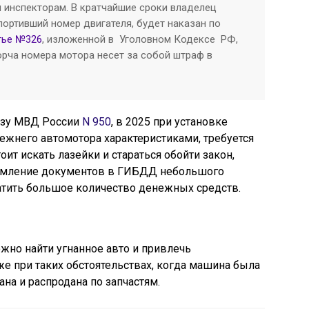
м инспекторам. В кратчайшие сроки владелец
портивший номер двигателя, будет наказан по
тье №326
, изложенной в Уголовном Кодексе РФ,
орча номера мотора несет за собой штраф в
казу МВД России
N 950
, в 2025 при установке
режнего автомотора характеристиками, требуется
оит искать лазейки и стараться обойти закон,
ормление документов в ГИБДД небольшого
атить большое количество денежных средств.
ожно найти угнанное авто и привлечь
же при таких обстоятельствах, когда машина была
на и распродана по запчастям.