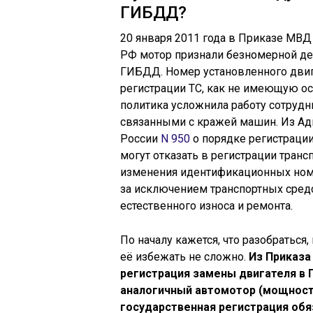
ГИБДД?
20 января 2011 года в Приказе МВД
РФ мотор признали безномерной д
ГИБДД. Номер установленного двиг
регистрации ТС, как не имеющую о
политика усложнила работу сотруд
связанными с кражей машин. Из А
России
N 950
о порядке регистрации
могут отказать в регистрации транс
изменения идентификационных номер
за исключением транспортных средс
естественного износа и ремонта.
По началу кажется, что разобраться,
её избежать не сложно.
Из
Приказа 
регистрация замены двигателя в 
аналогичный автомотор (мощность,
государственная регистрация обяз