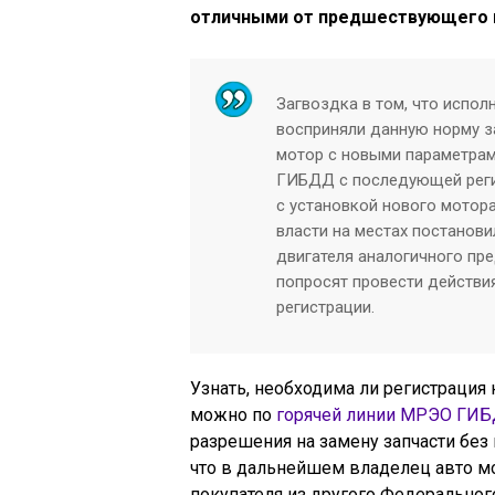
отличными от предшествующего в
Загвоздка в том, что испол
восприняли данную норму за
мотор с новыми параметрам
ГИБДД с последующей регис
с установкой нового мотор
власти на местах постанови
двигателя аналогичного пре
попросят провести действи
регистрации.
Узнать, необходима ли регистрация
можно по
горячей линии МРЭО ГИ
разрешения на замену запчасти без
что в дальнейшем владелец авто мо
покупателя из другого Федеральног