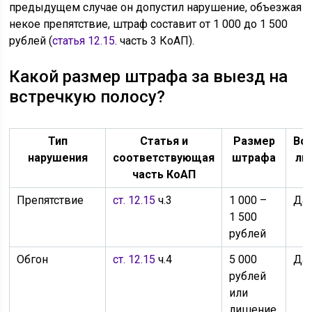
предыдущем случае он допустил нарушение, объезжая
некое препятствие, штраф составит от 1 000 до 1 500
рублей (
статья 12.15
. часть 3 КоАП).
Какой размер штрафа за выезд на
встречкую полосу?
Тип
Статья и
Размер
Во
нарушения
соответствующая
штрафа
ли
часть КоАП
Препятствие
ст. 12.15
ч.3
1 000 –
Да
1 500
рублей
Обгон
ст. 12.15
ч.4
5 000
Да
рублей
или
лишение