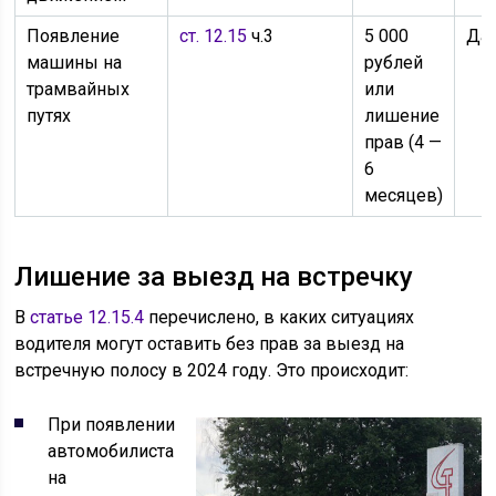
Появление
ст. 12.15
ч.3
5 000
Да
машины на
рублей
трамвайных
или
путях
лишение
прав (4 —
6
месяцев)
Лишение за выезд на встречку
В
статье 12.15.4
перечислено, в каких ситуациях
водителя могут оставить без прав за выезд на
встречную полосу в 2024 году. Это происходит:
При появлении
автомобилиста
на