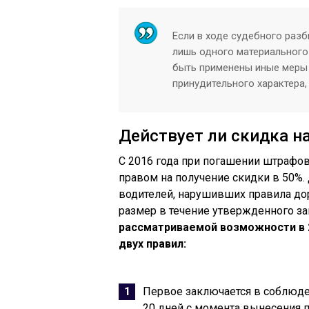
Если в ходе судебного раз
лишь одного материального
быть применены иные меры 
принудительного характера,
Действует ли скидка н
С 2016 года при погашении штраф
правом на получение скидки в 50%.
водителей, нарушивших правила до
размер в течение утвержденного з
рассматриваемой возможности в 
двух правил:
Первое заключается в соблюде
20 дней с момента вынесения п