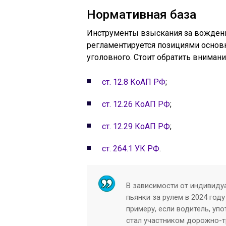
Нормативная база
Инструменты взыскания за вождени
регламентируется позициями основ
уголовного. Стоит обратить вниман
ст. 12.8 КоАП РФ
;
ст. 12.26 КоАП РФ
;
ст. 12.29 КоАП РФ
;
ст. 264.1 УК РФ
.
В зависимости от индивиду
пьянки за рулем в 2024 год
примеру, если водитель, уп
стал участником дорожно-т