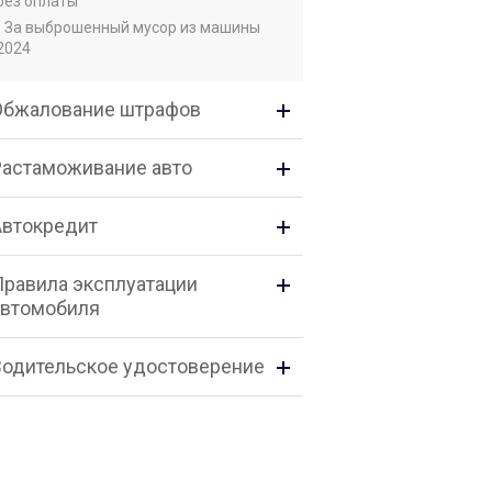
без оплаты
• За выброшенный мусор из машины
2024
Обжалование штрафов
Растаможивание авто
Автокредит
Правила эксплуатации
автомобиля
Водительское удостоверение