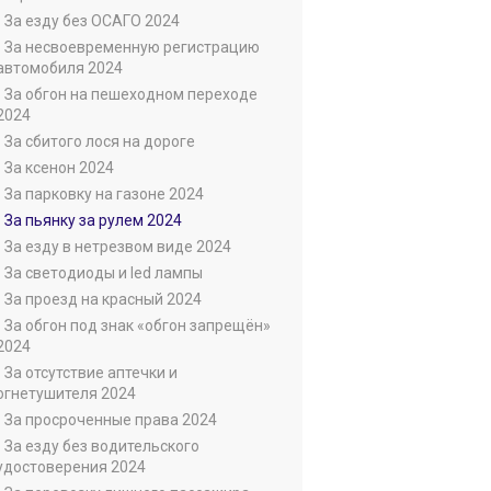
• За езду без ОСАГО 2024
• За несвоевременную регистрацию
автомобиля 2024
• За обгон на пешеходном переходе
2024
• За сбитого лося на дороге
• За ксенон 2024
• За парковку на газоне 2024
• За пьянку за рулем 2024
• За езду в нетрезвом виде 2024
• За светодиоды и led лампы
• За проезд на красный 2024
• За обгон под знак «обгон запрещён»
2024
• За отсутствие аптечки и
огнетушителя 2024
• За просроченные права 2024
• За езду без водительского
удостоверения 2024