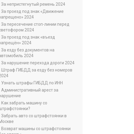
• За непристегнутый ремень 2024
• За проезд под знак «Движение
запрещено» 2024
• За пересечение стоп-линии перед
светофором 2024
• За проезд под знак «въезд
запрещён» 2024
• За езду без документов на
автомобиль 2024
• За нарушение перехода дороги 2024
• Штраф ГИБДД за езду без номеров
2024
• Узнать штрафы ГИБДД по ИНН
• Административный арест за
нарушение
• Как забрать машину со
штрафстоянки?
• Забрать авто со штрафстоянки в
Москве
• Возврат машины со штрафстоянки