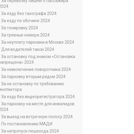
• За перевозку лишнего пассажира
2024
• За езду без тахографа 2024
• За езду по обочине 2024
• За тонировку 2024
• За грязные номера 2024
• За неуплату парковки в Москве 2024
• Для водителей такси 2024
• За остановку под знаком «Остановка
запрещена» 2024
• За невключение поворотника 2024
• За парковку вторым рядом 2024
• За не остановку по требованию
инспектора
• За езду без видеорегистратора 2024
• За парковку на месте для инвалидов
2024
• За выезд на встречную полосу 2024
• По постановлению МАДИ
• За непропуск пешехода 2024