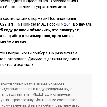
производится видеосъемка. В обязательном
л об отстранении от управления авто.
в соответствии с нормами Постановления
2022 и п.116 Приказа МВД России
N 264
.
До начала
5 году должен объяснить, что планирует
ать прибор для измерения, предъявив
 клеймо целое.
етом погрешности прибора. По результатам
етельствования. Документ должны подписать
спектор и водитель.
с полученными результатами, он может
видетельствования в медучреждении, куда
ть представитель ГИБДД. Если опьянение
рут на штрафстоянку. Исключение составляют
, кому заменить. Взять на себя управление авто