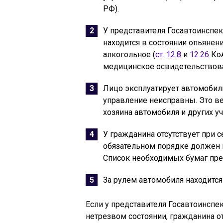
РФ).
У представителя Госавтоинспек
находится в состоянии опьянен
алкогольное (
ст. 12.8
и
12.26
КоА
медицинское освидетельствов
Лицо эксплуатирует автомобиль
управление неисправны. Это в
хозяина автомобиля и других у
У гражданина отсутствует при 
обязательном порядке должен 
Список необходимых бумаг пр
За рулем автомобиля находится
Если у представителя Госавтоинспек
нетрезвом состоянии, гражданина о