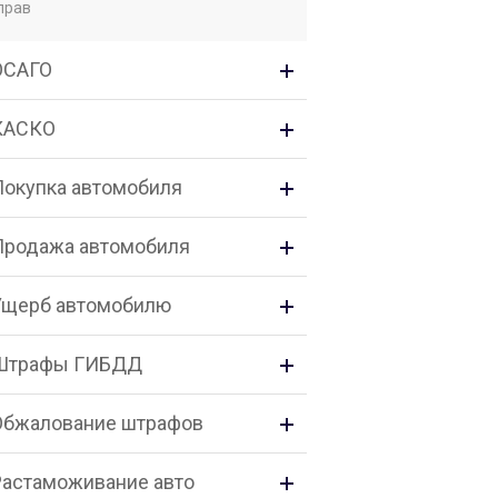
прав
ОСАГО
КАСКО
Покупка автомобиля
Продажа автомобиля
Ущерб автомобилю
Штрафы ГИБДД
Обжалование штрафов
Растаможивание авто