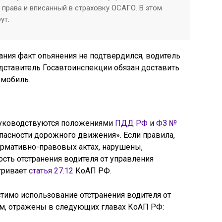
права и вписанный в страховку ОСАГО. В этом
ут.
ания факт опьянения не подтвердился, водитель
ставитель Госавтоинспекции обязан доставить
омобиль.
руководствуются положениями
ПДД РФ
и
ФЗ №
опасности дорожного движения». Если правила,
рмативно-правовых актах, нарушены,
сть отстранения водителя от управления
тривает
статья 27.12
КоАП РФ.
стимо использование отстранения водителя от
м, отражены в следующих главах КоАП РФ: