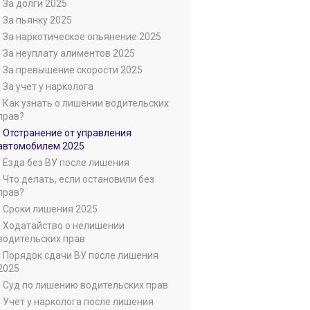
• За долги 2025
• За пьянку 2025
• За наркотическое опьянение 2025
• За неуплату алиментов 2025
• За превышение скорости 2025
• За учет у нарколога
• Как узнать о лишении водительских
прав?
• Отстранение от управления
автомобилем 2025
• Езда без ВУ после лишения
• Что делать, если остановили без
прав?
• Сроки лишения 2025
• Ходатайство о нелишении
водительских прав
• Порядок сдачи ВУ после лишения
2025
• Суд по лишению водительских прав
• Учет у нарколога после лишения