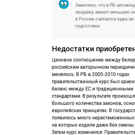
Замечено, что в РБ автовл
продажу, имеют меньшую ск
в России считается едва л
подготовки.
Недостатки приобретен
Ценовое соотношение между белор
российским авторынком периодиче
менялось. В РБ в 2005-2010 годах
правительственный курс был ориен
баланс между ЕС и традиционными
стандартами. В результате произош
большого количества законов, осно
европейских принципах. В государс
появилось много нерастаможенных
на которых ездили даже без смены
Затем курс изменился. Правительст