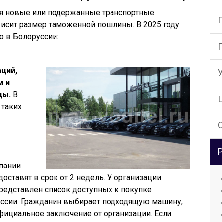
ся новые или подержанные транспортные
ависит размер таможенной пошлины. В 2025 году
о в Болоруссии:
аций,
м и
цы.
В
 таких
мпании
доставят в срок от 2 недель. У организации
 представлен список доступных к покупке
уссии. Гражданин выбирает подходящую машину,
официальное заключение от организации. Если