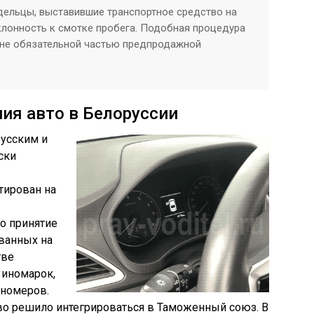
адельцы, выставившие транспортное средство на
лонность к смотке пробега. Подобная процедура
и не обязательной частью предпродажной
ия авто в Белоруссии
усским и
ски
тирован на
ло принятие
ванных на
тве
 иномарок,
 номеров.
во решило интегрироваться в Таможенный союз. В