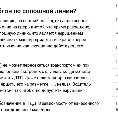
бгон по сплошной линии?
линию, на первый взгляд, ситуация спорная.
жение на прерывистой, что прямо разрешено,
плошную линию, что является нарушением
канчивать манёвр придётся всё равно через
ить именно как нарушение действующего
я) не может пересекаться транспортом ни при
ключением экстренных случаев, когда манёвр
бежать ДТП. Даже если манёвр начинается на
авершать его на разметке 1.1. нельзя. Водитель
ствия так, чтобы не допустить нарушения.
означение в ПДД. В зависимости от нанесённого
ся определённые манёвры.