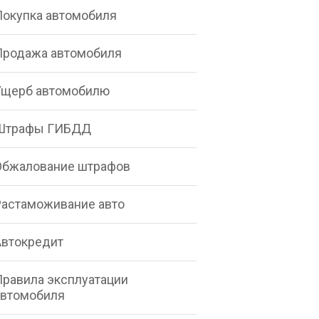
Покупка автомобиля
Продажа автомобиля
Ущерб автомобилю
Штрафы ГИБДД
Обжалование штрафов
Растаможивание авто
Автокредит
Правила эксплуатации
автомобиля