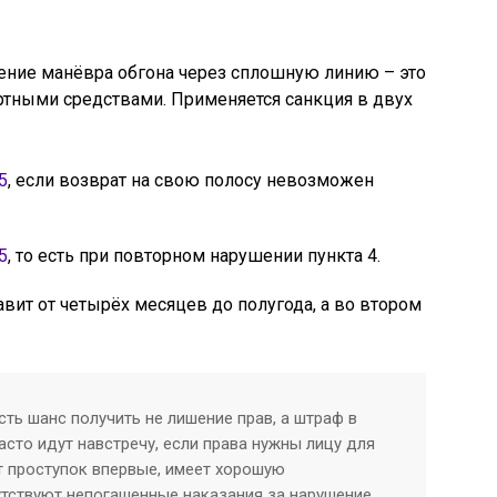
ение манёвра обгона через сплошную линию – это
ртными средствами. Применяется санкция в двух
5
, если возврат на свою полосу невозможен
5
, то есть при повторном нарушении пункта 4.
вит от четырёх месяцев до полугода, а во втором
ть шанс получить не лишение прав, а штраф в
асто идут навстречу, если права нужны лицу для
т проступок впервые, имеет хорошую
сутствуют непогашенные наказания за нарушение