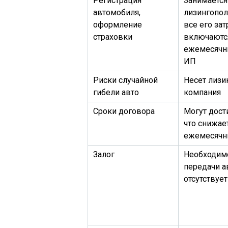
Регистрация
Занимается
автомобиля,
лизингопол
оформление
все его за
страховки
включаютс
ежемесячн
ИП
Риски случайной
Несет лизи
гибели авто
компания
Сроки договора
Могут дости
что снижае
ежемесячн
Залог
Необходим
передачи а
отсутствует