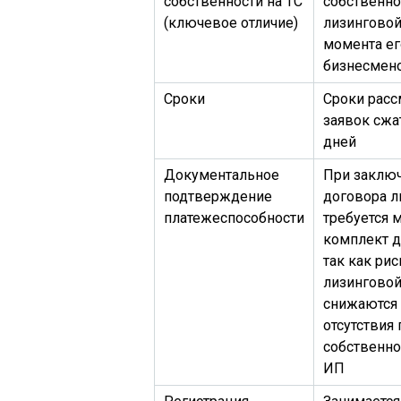
собственности на ТС
собственно
(ключевое отличие)
лизинговой
момента ег
бизнесмен
Сроки
Сроки расс
заявок сжа
дней
Документальное
При заклю
подтверждение
договора л
платежеспособности
требуется
комплект д
так как рис
лизингово
снижаются 
отсутствия
собственно
ИП