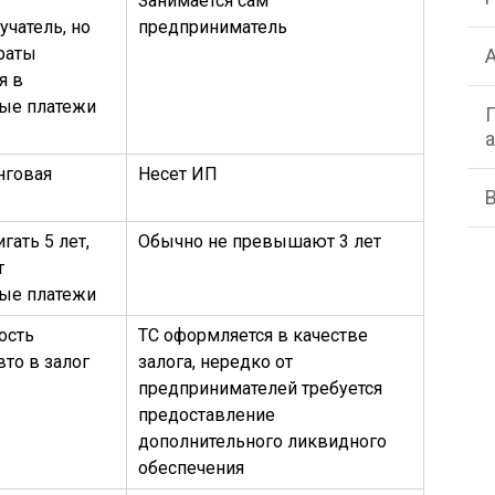
Занимается сам
учатель, но
предприниматель
траты
я в
ые платежи
нговая
Несет ИП
гать 5 лет,
Обычно не превышают 3 лет
т
ые платежи
ость
ТС оформляется в качестве
вто в залог
залога, нередко от
предпринимателей требуется
предоставление
дополнительного ликвидного
обеспечения