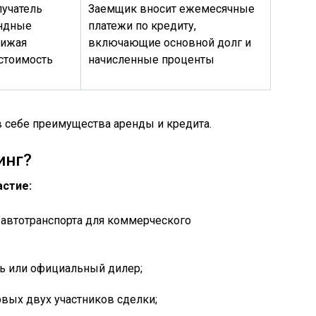
учатель
Заемщик вносит ежемесячные
ендные
платежи по кредиту,
нижая
включающие основной долг и
стоимость
начисленные проценты
в себе преимущества аренды и кредита.
инг?
астие:
 автотранспорта для коммерческого
ь или официальный дилер;
вых двух участников сделки;