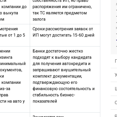
сти
собственность ИП, но право
 компании до
распоряжения им ограничено,
о выкупа
так ТС является предметом
ом
залога
мотрения
Сроки рассмотрения заявок от
тые от 1 до 5
ИП могут достигать 15-60 дней
чении
Банки достаточно жестко
изинга
подходят к выбору кандидата
 минимальный
для получения автокредита и
окументов,
запрашивают внушительный
ки
комплект документации,
й компании
подтверждающую его
из-за
финансовую состоятельность и
 прав
стабильность бизнес-
сти на авто у
показателей