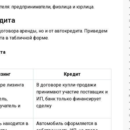
теля: предприниматели, физлица и юрлица.
едита
 договора аренды, но и от автокредита. Приведем
та в табличной форме.
ита
зинг
Кредит
ре лизинга
В договоре купли-продажи
принимают участие поставщик и
ель,
ИП, банк только финансирует
учатель и
сделку
 находится в
Автомобиль оформляется в