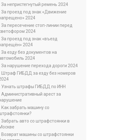
• За непристегнутый ремень 2024
• За проезд под знак «Движение
запрещено» 2024
• За пересечение стоп-линии перед
светофором 2024
• За проезд под знак «въезд
запрещён» 2024
• За езду без документов на
автомобиль 2024
• За нарушение перехода дороги 2024
• Штраф ГИБДД за езду без номеров
2024
• Узнать штрафы ГИБДД по ИНН
• Административный арест за
нарушение
• Как забрать машину со
штрафстоянки?
• Забрать авто со штрафстоянки в
Москве
• Возврат машины со штрафстоянки