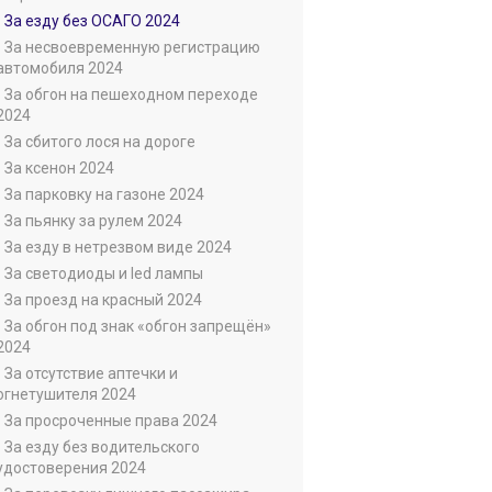
• За езду без ОСАГО 2024
• За несвоевременную регистрацию
автомобиля 2024
• За обгон на пешеходном переходе
2024
• За сбитого лося на дороге
• За ксенон 2024
• За парковку на газоне 2024
• За пьянку за рулем 2024
• За езду в нетрезвом виде 2024
• За светодиоды и led лампы
• За проезд на красный 2024
• За обгон под знак «обгон запрещён»
2024
• За отсутствие аптечки и
огнетушителя 2024
• За просроченные права 2024
• За езду без водительского
удостоверения 2024