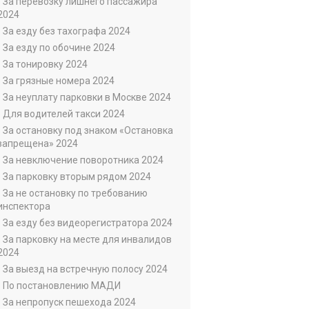
• За перевозку лишнего пассажира
2024
• За езду без тахографа 2024
• За езду по обочине 2024
• За тонировку 2024
• За грязные номера 2024
• За неуплату парковки в Москве 2024
• Для водителей такси 2024
• За остановку под знаком «Остановка
запрещена» 2024
• За невключение поворотника 2024
• За парковку вторым рядом 2024
• За не остановку по требованию
инспектора
• За езду без видеорегистратора 2024
• За парковку на месте для инвалидов
2024
• За выезд на встречную полосу 2024
• По постановлению МАДИ
• За непропуск пешехода 2024