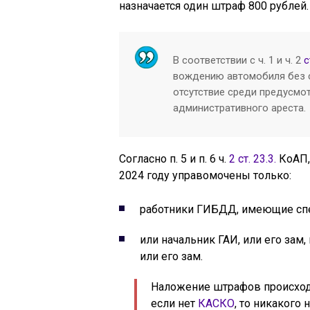
назначается один штраф 800 рублей.
В соответствии с ч. 1 и ч. 2
с
вождению автомобиля без с
отсутствие среди предусмо
административного ареста.
Согласно п. 5 и п. 6 ч.
2 ст. 23.3.
КоАП,
2024 году управомочены только:
работники ГИБДД, имеющие спе
или начальник ГАИ, или его зам,
или его зам.
Наложение штрафов происходит
если нет
КАСКО
, то никакого 