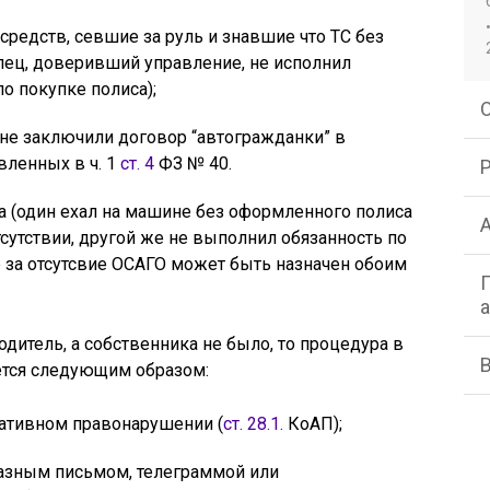
средств, севшие за руль и знавшие что ТС без
ец, доверивший управление, не исполнил
о покупке полиса);
 не заключили договор “автогражданки” в
вленных в ч. 1
ст. 4
ФЗ № 40.
а (один ехал на машине без оформленного полиса
тсутствии, другой же не выполнил обязанность по
ф за отсутсвие ОСАГО может быть назначен обоим
дитель, а собственника не было, то процедура в
ется следующим образом:
ативном правонарушении (
ст. 28.1.
КоАП);
азным письмом, телеграммой или