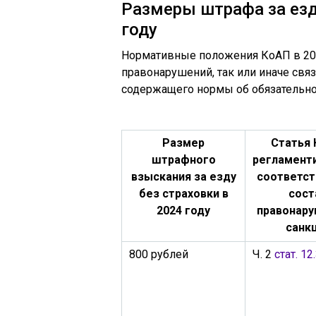
Размеры штрафа за езд
году
Нормативные положения КоАП в 202
правонарушений, так или иначе свя
содержащего нормы об обязательно
Размер
Статья 
штрафного
регламент
взыскания за езду
соответс
без страховки в
сост
2024 году
правонару
санк
800 рублей
Ч. 2
стат. 12