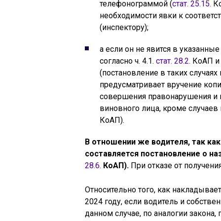
телефонограммой (
стат. 25.15.
Ко
необходимости явки к соотве
(инспектору);
а если он не явится в указанные
согласно ч. 4.1.
стат. 28.2.
КоАП и 
(постановление в таких случаях 
предусматривает вручение копи
совершения правонарушения и н
виновного лица, кроме случае
КоАП).
В отношении же водителя, так как
составляется постановление о на
28.6.
КоАП).
При отказе от получени
Относительно того, как накладывае
2024 году, если водитель и собствен
данном случае, по аналогии закона,