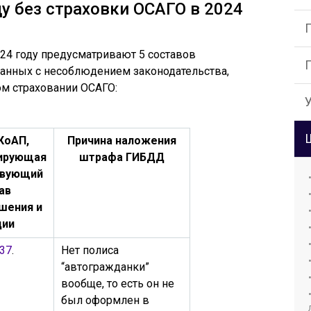
у без страховки ОСАГО в 2024
4 году предусматривают 5 составов
занных с несоблюдением законодательства,
м страховании ОСАГО:
КоАП,
Причина наложения
ирующая
штрафа ГИБДД
твующий
ав
шения и
ции
.37
.
Нет полиса
“автогражданки”
вообще, то есть он не
был оформлен в