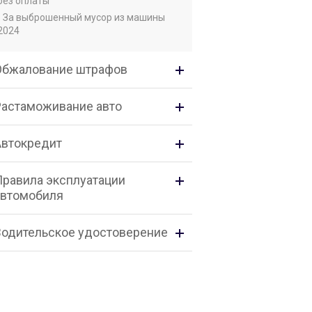
без оплаты
• За выброшенный мусор из машины
2024
Обжалование штрафов
Растаможивание авто
Автокредит
Правила эксплуатации
автомобиля
Водительское удостоверение