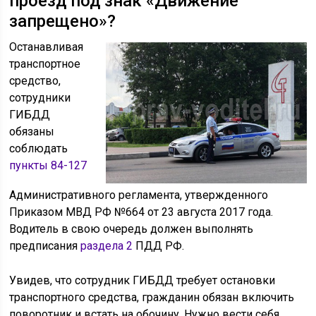
проезд под знак «Движение
запрещено»?
Останавливая
транспортное
средство,
сотрудники
ГИБДД
обязаны
соблюдать
пункты 84-127
Административного регламента, утвержденного
Приказом МВД РФ №664 от 23 августа 2017 года.
Водитель в свою очередь должен выполнять
предписания
раздела 2
ПДД РФ.
Увидев, что сотрудник ГИБДД требует остановки
транспортного средства, гражданин обязан включить
поворотник и встать на обочину. Нужно вести себя