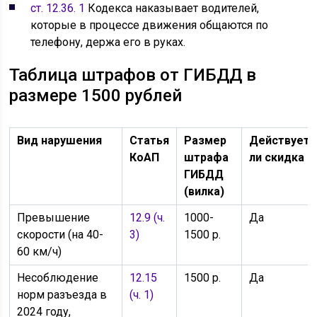
ст. 12.36. 1
Кодекса наказывает водителей,
которые в процессе движения общаются по
телефону, держа его в руках.
Таблица штрафов от ГИБДД в
размере 1500 рублей
Вид нарушения
Статья
Размер
Действует
КоАП
штрафа
ли скидка
ГИБДД
(вилка)
Превышение
12.9 (ч.
1000-
Да
скорости (на 40-
3)
1500 р.
60 км/ч)
Несоблюдение
12.15
1500 р.
Да
норм разъезда в
(ч. 1)
2024 году,