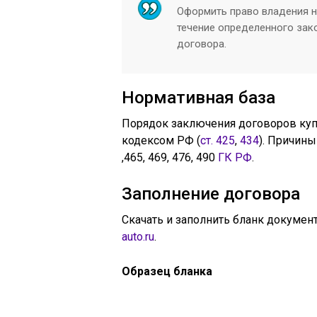
Оформить право владения н
течение определенного зак
договора.
Нормативная база
Порядок заключения договоров ку
кодексом РФ (
ст. 425
,
434
). Причины
,465, 469, 476, 490
ГК РФ
.
Заполнение договора
Скачать и заполнить бланк докуме
auto.ru
.
Образец бланка