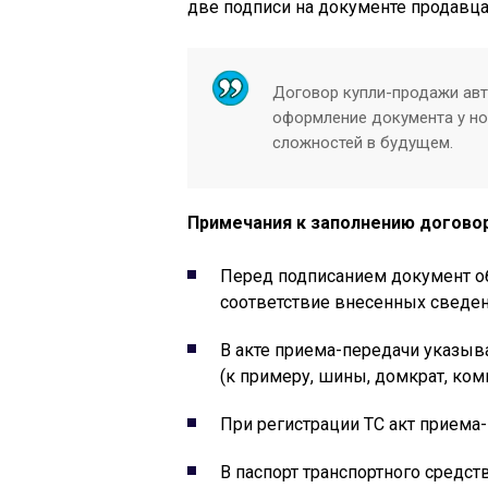
две подписи на документе продавца 
Договор купли-продажи авт
оформление документа у но
сложностей в будущем.
Примечания к заполнению договор
Перед подписанием документ о
соответствие внесенных сведен
В акте приема-передачи указыв
(к примеру, шины, домкрат, комп
При регистрации ТС акт приема-
В паспорт транспортного сред