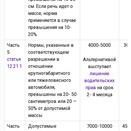
см. Если речь идет о
массе, норма
применяется в случае
превышения на 10-
20%.
Часть
Нормы, указанные в
4000-5000
300
5
соответствующем
статья
разрешении в
Альтернативой
12.21.1
отношении
выступает
крупногабаритного
лишение
или тяжеловесного
водительских
автомобиля,
прав
на срок
превышены на 20- 50
2- 4 месяца
сантиметров или 20 —
50% от допустимой
массы.
Часть
Допустимые
7000-10000
450