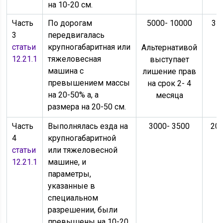
на 10-20 см.
Часть
По дорогам
5000- 10000
35
3
передвигалась
статьи
крупногабаритная или
Альтернативой
12.21.1
тяжеловесная
выступает
машина с
лишение прав
превышением массы
на срок 2- 4
на 20-50% а, а
месяца
размера на 20-50 см.
Часть
Выполнялась езда на
3000- 3500
200
4
крупногабаритной
статьи
или тяжеловесной
12.21.1
машине, и
параметры,
указанные в
специальном
разрешении, были
превышены на 10-20