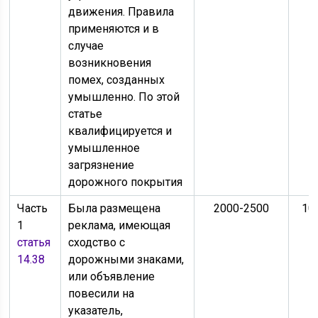
движения. Правила
применяются и в
случае
возникновения
помех, созданных
умышленно. По этой
статье
квалифицируется и
умышленное
загрязнение
дорожного покрытия
Часть
Была размещена
2000-2500
10
1
реклама, имеющая
статья
сходство с
14.38
дорожными знаками,
или объявление
повесили на
указатель,