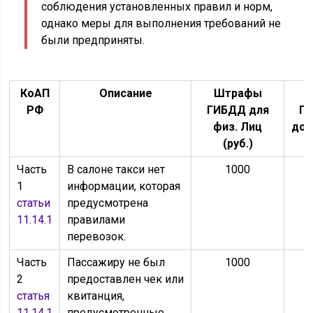
соблюдения установленных правил и норм,
однако меры для выполнения требований не
были предприняты.
КоАП
Описание
Штрафы
РФ
ГИБДД для
Г
физ. Лиц
дол
(руб.)
л
Часть
В салоне такси нет
1000
1
информации, которая
статьи
предусмотрена
11.14.1
правилами
перевозок.
Часть
Пассажиру не был
1000
2
предоставлен чек или
статья
квитанция,
11.14.1
предусмотренные