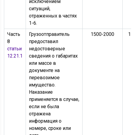
исключением
ситуаций,
отраженных в частях
1-6.
Часть
Грузоотправитель
1500-2000
15
8
предоставил
статьи
недостоверные
12.21.1
сведения о габаритах
или массе в
документе на
перевозимое
имущество.
Наказание
применяется в случае,
если не была
отражена
информация о
номере, сроке или