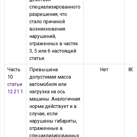
специализированного
разрешения, что
стало причиной
возникновения
нарушений,
отраженных в частях
3, 5 или 6 настоящей
статьи.
Часть
Превышена
Нет
800
10
допустимая масса
статьи
автомобиля или
12.21.1
нагрузка на ось
машины. Аналогичная
норма действует и в
случае, если
нарушены габариты,
отраженные в
специализированных