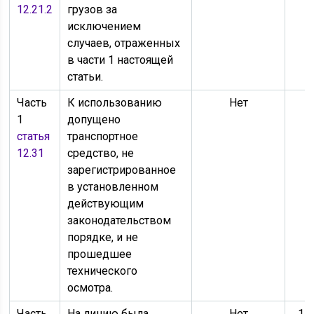
12.21.2
грузов за
исключением
случаев, отраженных
в части 1 настоящей
статьи.
Часть
К использованию
Нет
1
допущено
статья
транспортное
12.31
средство, не
зарегистрированное
в установленном
действующим
законодательством
порядке, и не
прошедшее
технического
осмотра.
Часть
На линию была
Нет
15