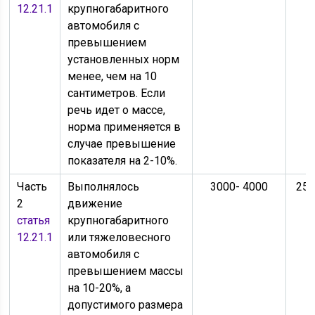
12.21.1
крупногабаритного
автомобиля с
превышением
установленных норм
менее, чем на 10
сантиметров. Если
речь идет о массе,
норма применяется в
случае превышение
показателя на 2-10%.
Часть
Выполнялось
3000- 4000
250
2
движение
статья
крупногабаритного
12.21.1
или тяжеловесного
автомобиля с
превышением массы
на 10-20%, а
допустимого размера