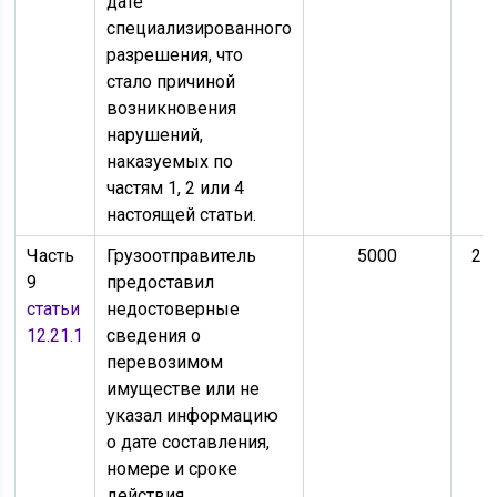
дате
специализированного
разрешения, что
стало причиной
возникновения
нарушений,
наказуемых по
частям 1, 2 или 4
настоящей статьи.
Часть
Грузоотправитель
5000
25
9
предоставил
статьи
недостоверные
12.21.1
сведения о
перевозимом
имуществе или не
указал информацию
о дате составления,
номере и сроке
действия