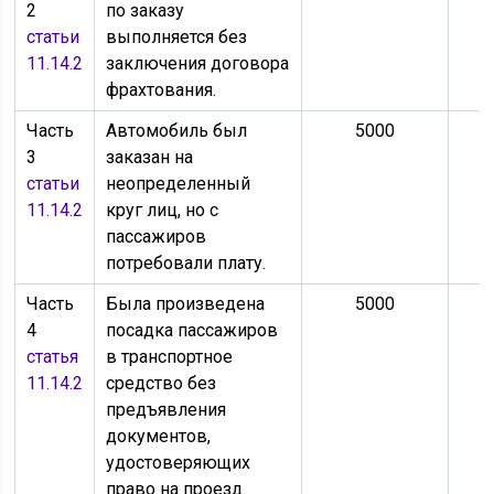
2
по заказу
статьи
выполняется без
11.14.2
заключения договора
фрахтования.
Часть
Автомобиль был
5000
3
заказан на
статьи
неопределенный
11.14.2
круг лиц, но с
пассажиров
потребовали плату.
Часть
Была произведена
5000
4
посадка пассажиров
статья
в транспортное
11.14.2
средство без
предъявления
документов,
удостоверяющих
право на проезд.