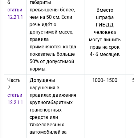
6
габариты
статьи
превышены более,
Вместо
12.21.1
чем на 50 см. Если
штрафа
речь идёт о
ГИБДД
допустимой массе,
человека
правила
могут лишить
применяются, когда
прав на срок
показатель больше
4- 6 месяцев
50% от допустимой
нормы.
Часть
Допущены
1000- 1500
50
7
нарушения в
статьи
правилах движения
12.21.1
крупногабаритных
транспортных
средств или
тяжеловесных
автомобилей за