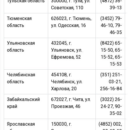
Тульская область
300000, г. Тула, ул.
(4872) 36-
Советская, 110
39-13
Тюменская
626023, г. Тюмень,
(3452) 79-
область
ул. Одесская, 16
46-10, 79-
46-35
Ульяновская
432045, г.
(8422) 65-
область
Ульяновск, ул.
15-50, 65-
Ефремова, 52
15-52, 65-
15-53
Челябинская
454108, г.
(351) 251-
область
Челябинск, ул.
03-21,
Харлова, 20
256-16-84
Забайкальский
672027, г. Чита, ул.
(3022) 26-
край
Проезжая, 46
24-27, 90-
35-02
Ярославская
150030, г.
(4852) 002,