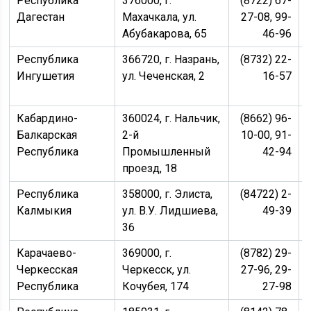
Республика
376000, г.
(8722) 67-
Дагестан
Махачкала, ул.
27-08, 99-
Абубакарова, 65
46-96
Республика
366720, г. Назрань,
(8732) 22-
Ингушетия
ул. Чеченская, 2
16-57
Кабардино-
360024, г. Нальчик,
(8662) 96-
Балкарская
2-й
10-00, 91-
Республика
Промышленный
42-94
проезд, 18
Республика
358000, г. Элиста,
(84722) 2-
Калмыкия
ул. В.У. Лидшиева,
49-39
36
Карачаево-
369000, г.
(8782) 29-
Черкесская
Черкесск, ул.
27-96, 29-
Республика
Кочубея, 174
27-98