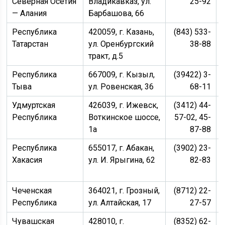
Северная Осетия
Владикавказ, ул.
25-92
— Алания
Барбашова, 66
Республика
420059, г. Казань,
(843) 533-
Татарстан
ул. Оренбургский
38-88
тракт, д.5
Республика
667009, г. Кызыл,
(39422) 3-
Тыва
ул. Ровенская, 36
68-11
Удмуртская
426039, г. Ижевск,
(3412) 44-
Республика
Воткинское шоссе,
57-02, 45-
1а
87-88
Республика
655017, г. Абакан,
(3902) 23-
Хакасия
ул. И. Ярыгина, 62
82-83
Чеченская
364021, г. Грозный,
(8712) 22-
Республика
ул. Алтайская, 17
27-57
Чувашская
428010, г.
(8352) 62-