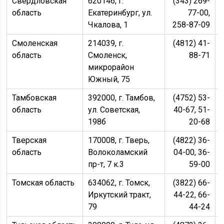
Свердловская
620146, г.
(343) 269-
область
Екатеринбург, ул.
77-00,
Чкалова, 1
258-87-09
Смоленская
214039, г.
(4812) 41-
область
Смоленск,
88-71
микрорайон
Южный, 75
Тамбовская
392000, г. Тамбов,
(4752) 53-
область
ул. Советская,
40-67, 51-
198б
20-68
Тверская
170008, г. Тверь,
(4822) 36-
область
Волоколамский
04-00, 36-
пр-т, 7 к.3
59-00
Томская область
634062, г. Томск,
(3822) 66-
Иркутский тракт,
44-22, 66-
79
44-24